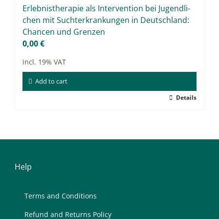
Er­leb­nis­the­ra­pie als In­ter­ven­ti­on bei Ju­gend­li­
Projects
chen mit Sucht­er­kran­kun­gen in Deutsch­land:
9IATC
Chan­cen und Gren­zen
0,00
€
Filter
incl. 19% VAT
Add to cart
Details
Help
Terms and Con­di­ti­ons
Re­fund and Re­turns Po­li­cy