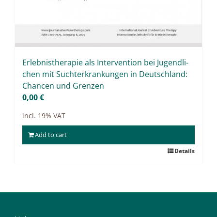
Er­leb­nis­the­ra­pie als In­ter­ven­ti­on bei Ju­gend­li­
chen mit Sucht­er­kran­kun­gen in Deutsch­land:
Chan­cen und Gren­zen
0,00
€
incl. 19% VAT
Add to cart
Details